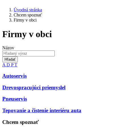
Úvodná stránka
Chcem spoznať
Firmy v obci
Firmy v obci
Názov
Hľadať
A
D
P
T
Autoservis
Drevospracujúci priemyslel
Pneuservis
Tepovanie a čistenie interiéru auta
Chcem spoznať