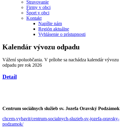
Stravovanie
Firmy v obci
Šport v obci
Kontakt
Napíšte nám
Región aktuálne
Vyhlásenie o prístupnosti
Kalendár vývozu odpadu
Vážení spoluobčania. V prílohe sa nachádza kalendár vývozu
odpadu pre rok 2026
Detail
Centrum sociálnych služieb sv. Jozefa Oravský Podzámok
chcem-vybavit/centrum-socialnych-sluzieb-sv-jozefa-oravsky-
podzamok/