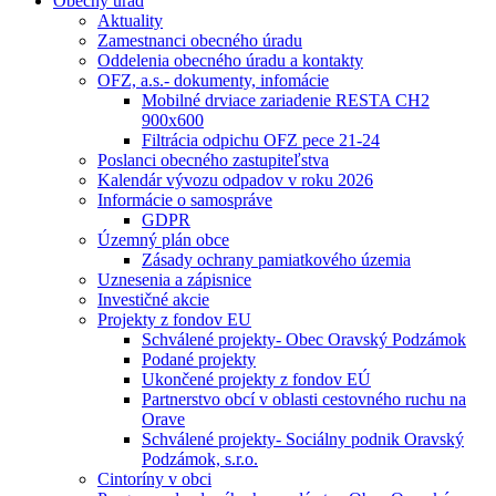
Obecný úrad
Aktuality
Zamestnanci obecného úradu
Oddelenia obecného úradu a kontakty
OFZ, a.s.- dokumenty, infomácie
Mobilné drviace zariadenie RESTA CH2
900x600
Filtrácia odpichu OFZ pece 21-24
Poslanci obecného zastupiteľstva
Kalendár vývozu odpadov v roku 2026
Informácie o samospráve
GDPR
Územný plán obce
Zásady ochrany pamiatkového územia
Uznesenia a zápisnice
Investičné akcie
Projekty z fondov EU
Schválené projekty- Obec Oravský Podzámok
Podané projekty
Ukončené projekty z fondov EÚ
Partnerstvo obcí v oblasti cestovného ruchu na
Orave
Schválené projekty- Sociálny podnik Oravský
Podzámok, s.r.o.
Cintoríny v obci