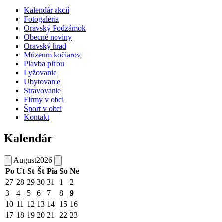
Kalendár akcií
Fotogaléria
Oravský Podzámok
Obecné noviny
Oravský hrad
Múzeum kočiarov
Plavba plťou
Lyžovanie
Ubytovanie
Stravovanie
Firmy v obci
Šport v obci
Kontakt
Kalendár
August
2026
Po
Ut
St
Št
Pia
So
Ne
27
28
29
30
31
1
2
3
4
5
6
7
8
9
10
11
12
13
14
15
16
17
18
19
20
21
22
23