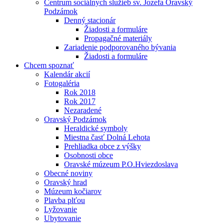
Centrum sociálnych služieb sv. Jozefa Oravský
Podzámok
Denný stacionár
Žiadosti a formuláre
Propagačné materiály
Zariadenie podporovaného bývania
Žiadosti a formuláre
Chcem spoznať
Kalendár akcií
Fotogaléria
Rok 2018
Rok 2017
Nezaradené
Oravský Podzámok
Heraldické symboly
Miestna časť Dolná Lehota
Prehliadka obce z výšky
Osobnosti obce
Oravské múzeum P.O.Hviezdoslava
Obecné noviny
Oravský hrad
Múzeum kočiarov
Plavba plťou
Lyžovanie
Ubytovanie