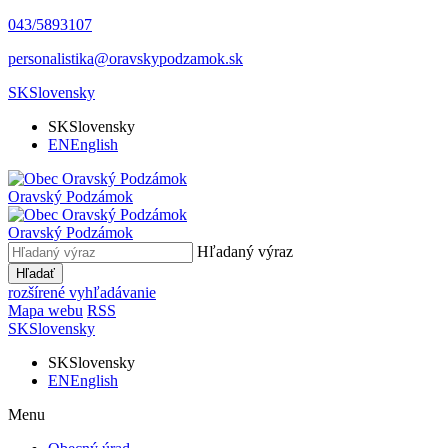
043/5893107
personalistika@oravskypodzamok.sk
SK
Slovensky
SK
Slovensky
EN
English
Oravský
Podzámok
Oravský
Podzámok
Hľadaný výraz
Hľadať
rozšírené vyhľadávanie
Mapa webu
RSS
SK
Slovensky
SK
Slovensky
EN
English
Menu