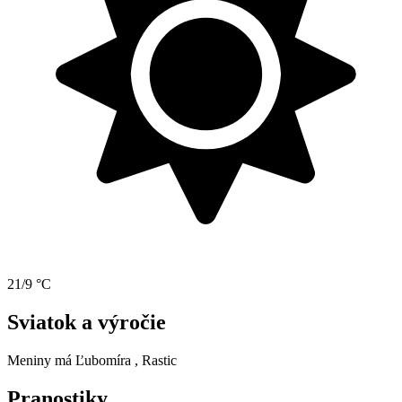
21/9 °C
Sviatok a výročie
Meniny má
Ľubomíra
, Rastic
Pranostiky