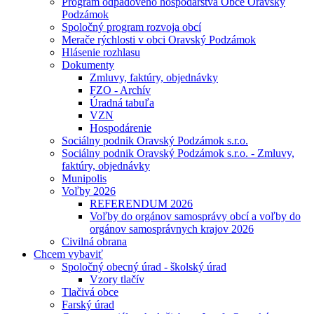
Program odpadového hospodárstva Obce Oravský
Podzámok
Spoločný program rozvoja obcí
Merače rýchlosti v obci Oravský Podzámok
Hlásenie rozhlasu
Dokumenty
Zmluvy, faktúry, objednávky
FZO - Archív
Úradná tabuľa
VZN
Hospodárenie
Sociálny podnik Oravský Podzámok s.r.o.
Sociálny podnik Oravský Podzámok s.r.o. - Zmluvy,
faktúry, objednávky
Munipolis
Voľby 2026
REFERENDUM 2026
Voľby do orgánov samosprávy obcí a voľby do
orgánov samosprávnych krajov 2026
Civilná obrana
Chcem vybaviť
Spoločný obecný úrad - školský úrad
Vzory tlačív
Tlačivá obce
Farský úrad