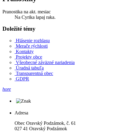
Pranostika na akt. mesiac
Na Cyrika lapaj raka.
Doležité témy
Hlásenie rozhlasu
Merače rýchlosti
Kontakty
Projekty obce
Všeobecné záväzné nariadenia
Úradná tabuľa
Transparentná obec
GDPR
hore
Adresa
Obec Oravský Podzámok, č. 61
027 41 Oravský Podzámok