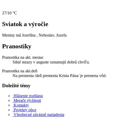
27/10 °C
Sviatok a výročie
Meniny má
Jozefína
, Nehoslav, Jozefa
Pranostiky
Pranostika na akt. mesiac
Silné mrazy v auguste oznamujú dobrú chvíľu.
Pranostika na akt.deň
Na premenia /deň premenia Krista Pána/ je premena vôd.
Doležité témy
Hlásenie rozhlasu
Merače rýchlosti
Kontakty
Projekty obce
Všeobecné záväzné nariadenia