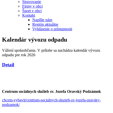
Stravovanie
Firmy v obci
Šport v obci
Kontakt
Napíšte nám
Región aktuálne
Vyhlásenie o prístupnosti
Kalendár vývozu odpadu
Vážení spoluobčania. V prílohe sa nachádza kalendár vývozu
odpadu pre rok 2026
Detail
Centrum sociálnych služieb sv. Jozefa Oravský Podzámok
chcem-vybavit/centrum-socialnych-sluzieb-sv-jozefa-oravsky-
podzamok/