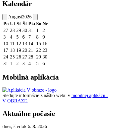
Kalendár
August
2026
Po
Ut
St
Št
Pia
So
Ne
27
28
29
30
31
1
2
3
4
5
6
7
8
9
10
11
12
13
14
15
16
17
18
19
20
21
22
23
24
25
26
27
28
29
30
31
1
2
3
4
5
6
Mobilná aplikácia
Sledujte informácie z nášho webu v
mobilnej aplikácii -
V OBRAZE.
Aktuálne počasie
dnes, štvrtok 6. 8. 2026