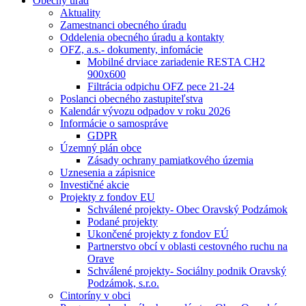
Obecný úrad
Aktuality
Zamestnanci obecného úradu
Oddelenia obecného úradu a kontakty
OFZ, a.s.- dokumenty, infomácie
Mobilné drviace zariadenie RESTA CH2
900x600
Filtrácia odpichu OFZ pece 21-24
Poslanci obecného zastupiteľstva
Kalendár vývozu odpadov v roku 2026
Informácie o samospráve
GDPR
Územný plán obce
Zásady ochrany pamiatkového územia
Uznesenia a zápisnice
Investičné akcie
Projekty z fondov EU
Schválené projekty- Obec Oravský Podzámok
Podané projekty
Ukončené projekty z fondov EÚ
Partnerstvo obcí v oblasti cestovného ruchu na
Orave
Schválené projekty- Sociálny podnik Oravský
Podzámok, s.r.o.
Cintoríny v obci