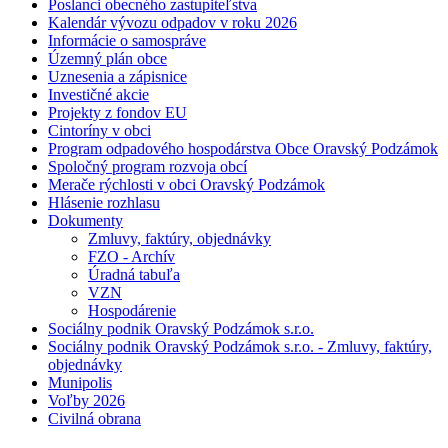
Poslanci obecného zastupiteľstva
Kalendár vývozu odpadov v roku 2026
Informácie o samospráve
Územný plán obce
Uznesenia a zápisnice
Investičné akcie
Projekty z fondov EU
Cintoríny v obci
Program odpadového hospodárstva Obce Oravský Podzámok
Spoločný program rozvoja obcí
Merače rýchlosti v obci Oravský Podzámok
Hlásenie rozhlasu
Dokumenty
Zmluvy, faktúry, objednávky
FZO - Archív
Úradná tabuľa
VZN
Hospodárenie
Sociálny podnik Oravský Podzámok s.r.o.
Sociálny podnik Oravský Podzámok s.r.o. - Zmluvy, faktúry,
objednávky
Munipolis
Voľby 2026
Civilná obrana