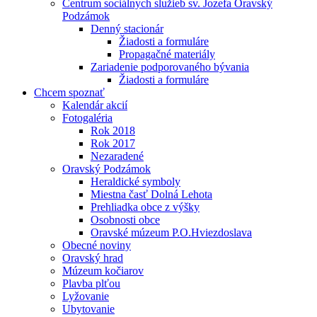
Centrum sociálnych služieb sv. Jozefa Oravský
Podzámok
Denný stacionár
Žiadosti a formuláre
Propagačné materiály
Zariadenie podporovaného bývania
Žiadosti a formuláre
Chcem spoznať
Kalendár akcií
Fotogaléria
Rok 2018
Rok 2017
Nezaradené
Oravský Podzámok
Heraldické symboly
Miestna časť Dolná Lehota
Prehliadka obce z výšky
Osobnosti obce
Oravské múzeum P.O.Hviezdoslava
Obecné noviny
Oravský hrad
Múzeum kočiarov
Plavba plťou
Lyžovanie
Ubytovanie