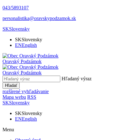
043/5893107
personalistika@oravskypodzamok.sk
SK
Slovensky
SK
Slovensky
EN
English
Oravský
Podzámok
Oravský
Podzámok
Hľadaný výraz
Hľadať
rozšírené vyhľadávanie
Mapa webu
RSS
SK
Slovensky
SK
Slovensky
EN
English
Menu