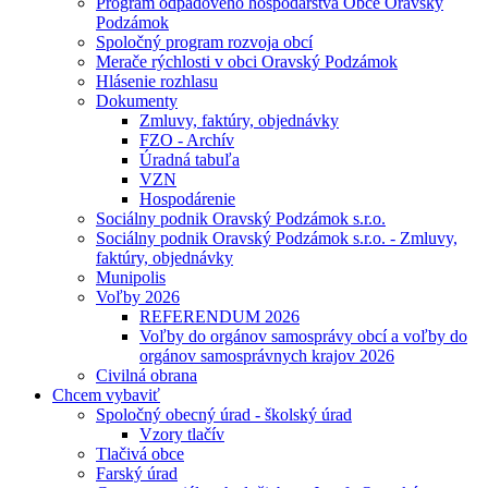
Program odpadového hospodárstva Obce Oravský
Podzámok
Spoločný program rozvoja obcí
Merače rýchlosti v obci Oravský Podzámok
Hlásenie rozhlasu
Dokumenty
Zmluvy, faktúry, objednávky
FZO - Archív
Úradná tabuľa
VZN
Hospodárenie
Sociálny podnik Oravský Podzámok s.r.o.
Sociálny podnik Oravský Podzámok s.r.o. - Zmluvy,
faktúry, objednávky
Munipolis
Voľby 2026
REFERENDUM 2026
Voľby do orgánov samosprávy obcí a voľby do
orgánov samosprávnych krajov 2026
Civilná obrana
Chcem vybaviť
Spoločný obecný úrad - školský úrad
Vzory tlačív
Tlačivá obce
Farský úrad