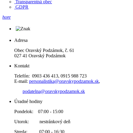
Transparentná obec
GDPR
hore
Adresa
Obec Oravský Podzámok, č. 61
027 41 Oravský Podzámok
Kontakt
Telefón: 0903 436 413, 0915 988 723
E-mail:
personalistika@oravskypodzamok.sk
,
podatelna@oravskypodzamok.sk
Úradné hodiny
Pondelok: 07:00 - 15:00
Utorok: nestránkový deň
Streda: 07:00 - 16:30