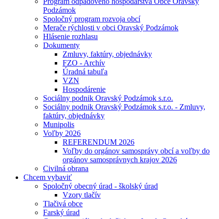
Program odpadového hospodárstva Obce Oravský
Podzámok
Spoločný program rozvoja obcí
Merače rýchlosti v obci Oravský Podzámok
Hlásenie rozhlasu
Dokumenty
Zmluvy, faktúry, objednávky
FZO - Archív
Úradná tabuľa
VZN
Hospodárenie
Sociálny podnik Oravský Podzámok s.r.o.
Sociálny podnik Oravský Podzámok s.r.o. - Zmluvy,
faktúry, objednávky
Munipolis
Voľby 2026
REFERENDUM 2026
Voľby do orgánov samosprávy obcí a voľby do
orgánov samosprávnych krajov 2026
Civilná obrana
Chcem vybaviť
Spoločný obecný úrad - školský úrad
Vzory tlačív
Tlačivá obce
Farský úrad