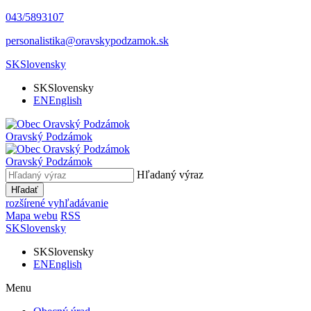
043/5893107
personalistika@oravskypodzamok.sk
SK
Slovensky
SK
Slovensky
EN
English
Oravský
Podzámok
Oravský
Podzámok
Hľadaný výraz
Hľadať
rozšírené vyhľadávanie
Mapa webu
RSS
SK
Slovensky
SK
Slovensky
EN
English
Menu