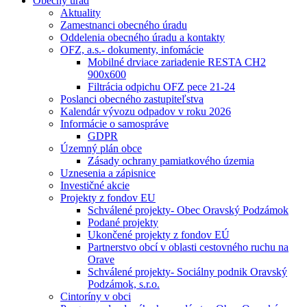
Obecný úrad
Aktuality
Zamestnanci obecného úradu
Oddelenia obecného úradu a kontakty
OFZ, a.s.- dokumenty, infomácie
Mobilné drviace zariadenie RESTA CH2
900x600
Filtrácia odpichu OFZ pece 21-24
Poslanci obecného zastupiteľstva
Kalendár vývozu odpadov v roku 2026
Informácie o samospráve
GDPR
Územný plán obce
Zásady ochrany pamiatkového územia
Uznesenia a zápisnice
Investičné akcie
Projekty z fondov EU
Schválené projekty- Obec Oravský Podzámok
Podané projekty
Ukončené projekty z fondov EÚ
Partnerstvo obcí v oblasti cestovného ruchu na
Orave
Schválené projekty- Sociálny podnik Oravský
Podzámok, s.r.o.
Cintoríny v obci