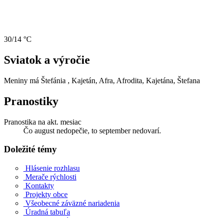
30/14 °C
Sviatok a výročie
Meniny má
Štefánia
, Kajetán, Afra, Afrodita, Kajetána, Štefana
Pranostiky
Pranostika na akt. mesiac
Čo august nedopečie, to september nedovarí.
Doležité témy
Hlásenie rozhlasu
Merače rýchlosti
Kontakty
Projekty obce
Všeobecné záväzné nariadenia
Úradná tabuľa