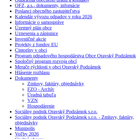
OFZ, a.s.- dokumenty, infomácie
Poslanci obecného zastupiteľstva
Kalendár vývozu odpadov v roku 2026
Informácie o samospráve
Územný plán obce
Uznesenia a zápisnice
Investičné akcie
Projekty z fondov EU
Cintoríny v obci
Program odpadového hospodárstva Obce Oravský Podzámok
Spoločný program rozvoja obcí
Merače rýchlosti v obci Oravský Podzámok
Hlásenie rozhlasu
Dokumenty
Zmluvy, faktúry, objednávky
FZO - Archív
Úradná tabuľa
VZN
Hospodárenie
Sociálny podnik Oravský Podzámok s.r.o.
Sociálny podnik Oravský Podzámok s.r.o. - Zmluvy, faktúry,
objednávky
Munipolis
Voľby 2026