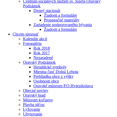
Centrum sociálnych služieb sv. Jozefa Oravský
Podzámok
Denný stacionár
Žiadosti a formuláre
Propagačné materiály
Zariadenie podporovaného bývania
Žiadosti a formuláre
Chcem spoznať
Kalendár akcií
Fotogaléria
Rok 2018
Rok 2017
Nezaradené
Oravský Podzámok
Heraldické symboly
Miestna časť Dolná Lehota
Prehliadka obce z výšky
Osobnosti obce
Oravské múzeum P.O.Hviezdoslava
Obecné noviny
Oravský hrad
Múzeum kočiarov
Plavba plťou
Lyžovanie
Ubytovanie