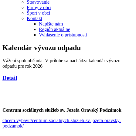
Stravovanie
Firmy v obci
Šport v obci
Kontakt
Napíšte nám
Región aktuálne
Vyhlásenie o prístupnosti
Kalendár vývozu odpadu
Vážení spoluobčania. V prílohe sa nachádza kalendár vývozu
odpadu pre rok 2026
Detail
Centrum sociálnych služieb sv. Jozefa Oravský Podzámok
chcem-vybavit/centrum-socialnych-sluzieb-sv-jozefa-oravsky-
podzamok/