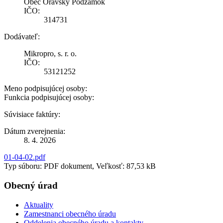
Obec Oravský Podzámok
IČO:
314731
Dodávateľ:
Mikropro, s. r. o.
IČO:
53121252
Meno podpisujúcej osoby:
Funkcia podpisujúcej osoby:
Súvisiace faktúry:
Dátum zverejnenia:
8. 4. 2026
01-04-02.pdf
Typ súboru: PDF dokument, Veľkosť: 87,53 kB
Obecný úrad
Aktuality
Zamestnanci obecného úradu
Oddelenia obecného úradu a kontakty