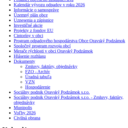
Kalendár vývozu odpadov v roku 2026
Informácie o samospráve
Územný plán obce
Uznesenia a zápisnice
Investičné akcie
Projekty z fondov EU
Cintoríny v obci
Program odpadového hospodárstva Obce Oravský Podzámok
Spoločný program rozvoja obcí
Merače rýchlosti v obci Oravský Podzámok
Hlásenie rozhlasu
Dokumenty
Zmluvy, faktúry, objednávky
FZO - Archív
Úradná tabuľa
VZN
Hospodárenie
Sociálny podnik Oravský Podzámok s.r.o.
Sociálny podnik Oravský Podzámok s.r.o. - Zmluvy, faktúry,
objednávky
Munipolis
Voľby 2026
Civilná obrana