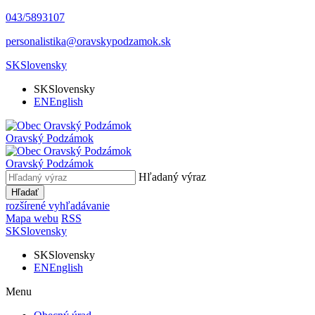
043/5893107
personalistika@oravskypodzamok.sk
SK
Slovensky
SK
Slovensky
EN
English
Oravský
Podzámok
Oravský
Podzámok
Hľadaný výraz
Hľadať
rozšírené vyhľadávanie
Mapa webu
RSS
SK
Slovensky
SK
Slovensky
EN
English
Menu