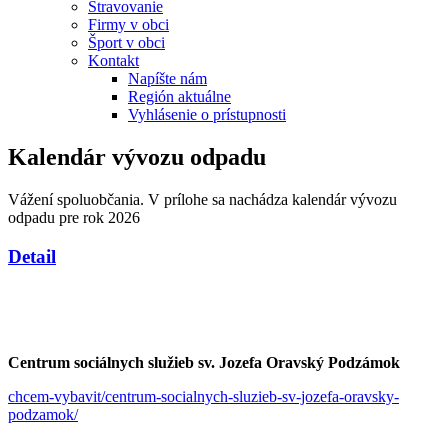
Stravovanie
Firmy v obci
Šport v obci
Kontakt
Napíšte nám
Región aktuálne
Vyhlásenie o prístupnosti
Kalendár vývozu odpadu
Vážení spoluobčania. V prílohe sa nachádza kalendár vývozu
odpadu pre rok 2026
Detail
Centrum sociálnych služieb sv. Jozefa Oravský Podzámok
chcem-vybavit/centrum-socialnych-sluzieb-sv-jozefa-oravsky-
podzamok/