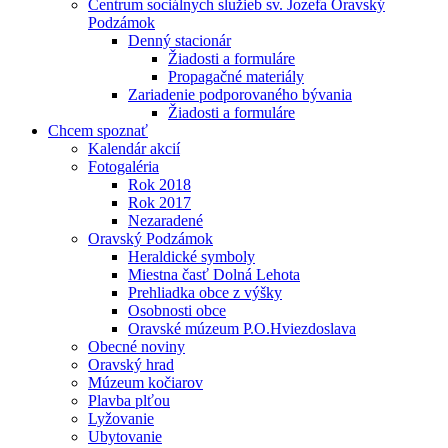
Centrum sociálnych služieb sv. Jozefa Oravský
Podzámok
Denný stacionár
Žiadosti a formuláre
Propagačné materiály
Zariadenie podporovaného bývania
Žiadosti a formuláre
Chcem spoznať
Kalendár akcií
Fotogaléria
Rok 2018
Rok 2017
Nezaradené
Oravský Podzámok
Heraldické symboly
Miestna časť Dolná Lehota
Prehliadka obce z výšky
Osobnosti obce
Oravské múzeum P.O.Hviezdoslava
Obecné noviny
Oravský hrad
Múzeum kočiarov
Plavba plťou
Lyžovanie
Ubytovanie