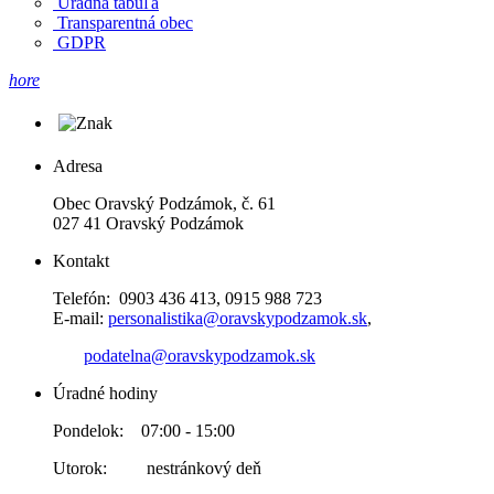
Úradná tabuľa
Transparentná obec
GDPR
hore
Adresa
Obec Oravský Podzámok, č. 61
027 41 Oravský Podzámok
Kontakt
Telefón: 0903 436 413, 0915 988 723
E-mail:
personalistika@oravskypodzamok.sk
,
podatelna@oravskypodzamok.sk
Úradné hodiny
Pondelok: 07:00 - 15:00
Utorok: nestránkový deň