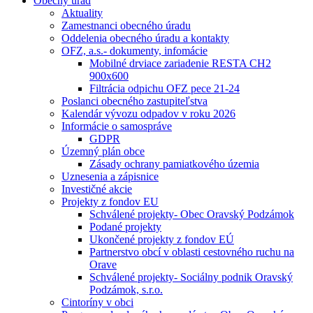
Obecný úrad
Aktuality
Zamestnanci obecného úradu
Oddelenia obecného úradu a kontakty
OFZ, a.s.- dokumenty, infomácie
Mobilné drviace zariadenie RESTA CH2
900x600
Filtrácia odpichu OFZ pece 21-24
Poslanci obecného zastupiteľstva
Kalendár vývozu odpadov v roku 2026
Informácie o samospráve
GDPR
Územný plán obce
Zásady ochrany pamiatkového územia
Uznesenia a zápisnice
Investičné akcie
Projekty z fondov EU
Schválené projekty- Obec Oravský Podzámok
Podané projekty
Ukončené projekty z fondov EÚ
Partnerstvo obcí v oblasti cestovného ruchu na
Orave
Schválené projekty- Sociálny podnik Oravský
Podzámok, s.r.o.
Cintoríny v obci