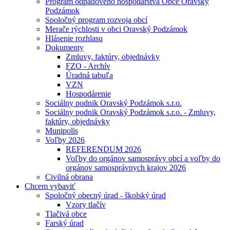
Program odpadového hospodárstva Obce Oravský
Podzámok
Spoločný program rozvoja obcí
Merače rýchlosti v obci Oravský Podzámok
Hlásenie rozhlasu
Dokumenty
Zmluvy, faktúry, objednávky
FZO - Archív
Úradná tabuľa
VZN
Hospodárenie
Sociálny podnik Oravský Podzámok s.r.o.
Sociálny podnik Oravský Podzámok s.r.o. - Zmluvy,
faktúry, objednávky
Munipolis
Voľby 2026
REFERENDUM 2026
Voľby do orgánov samosprávy obcí a voľby do
orgánov samosprávnych krajov 2026
Civilná obrana
Chcem vybaviť
Spoločný obecný úrad - školský úrad
Vzory tlačív
Tlačivá obce
Farský úrad