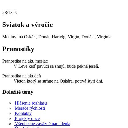
28/13 °C
Sviatok a výročie
Meniny má
Oskár
, Donát, Hartvig, Virgín, Donáta, Virgínia
Pranostiky
Pranostika na akt. mesiac
V Leve keď pavúci sa snujú, bude pekná jeseň.
Pranostika na akt.deň
Vietor, ktorý sa strhne na Oskára, potrvá štyri dni.
Doležité témy
Hlásenie rozhlasu
Merače rýchlosti
Kontakty
Projekty obce
Všeobecné záväzné nariadenia