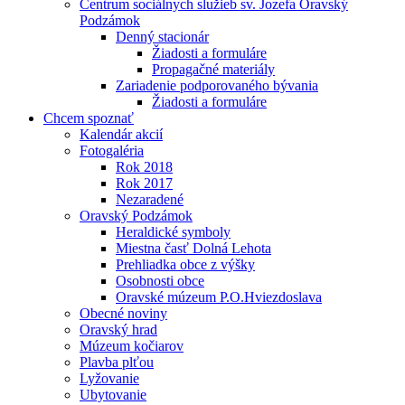
Centrum sociálnych služieb sv. Jozefa Oravský
Podzámok
Denný stacionár
Žiadosti a formuláre
Propagačné materiály
Zariadenie podporovaného bývania
Žiadosti a formuláre
Chcem spoznať
Kalendár akcií
Fotogaléria
Rok 2018
Rok 2017
Nezaradené
Oravský Podzámok
Heraldické symboly
Miestna časť Dolná Lehota
Prehliadka obce z výšky
Osobnosti obce
Oravské múzeum P.O.Hviezdoslava
Obecné noviny
Oravský hrad
Múzeum kočiarov
Plavba plťou
Lyžovanie
Ubytovanie