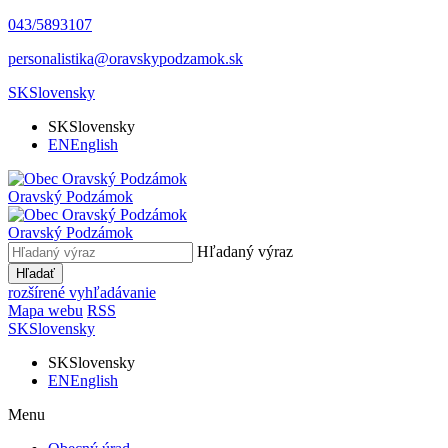
043/5893107
personalistika@oravskypodzamok.sk
SK
Slovensky
SK
Slovensky
EN
English
Oravský
Podzámok
Oravský
Podzámok
Hľadaný výraz
Hľadať
rozšírené vyhľadávanie
Mapa webu
RSS
SK
Slovensky
SK
Slovensky
EN
English
Menu