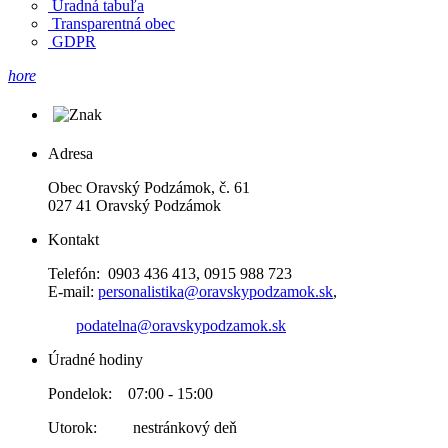
Úradná tabuľa
Transparentná obec
GDPR
hore
Adresa
Obec Oravský Podzámok, č. 61
027 41 Oravský Podzámok
Kontakt
Telefón: 0903 436 413, 0915 988 723
E-mail:
personalistika@oravskypodzamok.sk
,
podatelna@oravskypodzamok.sk
Úradné hodiny
Pondelok: 07:00 - 15:00
Utorok: nestránkový deň