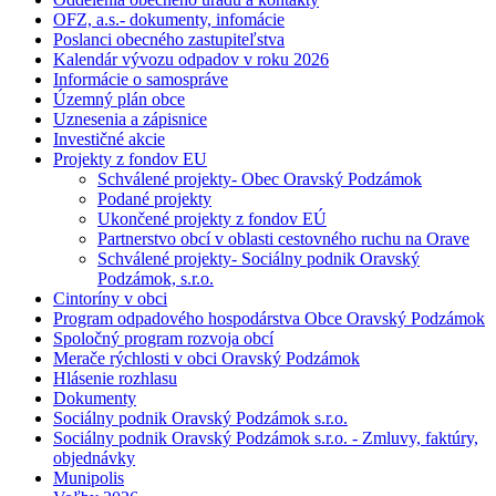
OFZ, a.s.- dokumenty, infomácie
Poslanci obecného zastupiteľstva
Kalendár vývozu odpadov v roku 2026
Informácie o samospráve
Územný plán obce
Uznesenia a zápisnice
Investičné akcie
Projekty z fondov EU
Schválené projekty- Obec Oravský Podzámok
Podané projekty
Ukončené projekty z fondov EÚ
Partnerstvo obcí v oblasti cestovného ruchu na Orave
Schválené projekty- Sociálny podnik Oravský
Podzámok, s.r.o.
Cintoríny v obci
Program odpadového hospodárstva Obce Oravský Podzámok
Spoločný program rozvoja obcí
Merače rýchlosti v obci Oravský Podzámok
Hlásenie rozhlasu
Dokumenty
Sociálny podnik Oravský Podzámok s.r.o.
Sociálny podnik Oravský Podzámok s.r.o. - Zmluvy, faktúry,
objednávky
Munipolis