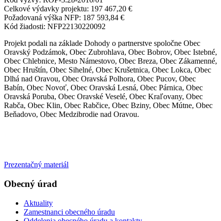
Celkové výdavky projektu: 197 467,20 €
Požadovaná výška NFP: 187 593,84 €
Kód žiadosti: NFP22130220092
Projekt podali na základe Dohody o partnerstve spoločne Obec
Oravský Podzámok, Obec Zubrohlava, Obec Bobrov, Obec Istebné,
Obec Chlebnice, Mesto Námestovo, Obec Breza, Obec Zákamenné,
Obec Hruštín, Obec Sihelné, Obec Krušetnica, Obec Lokca, Obec
Dlhá nad Oravou, Obec Oravská Polhora, Obec Pucov, Obec
Babín, Obec Novoť, Obec Oravská Lesná, Obec Párnica, Obec
Oravská Poruba, Obec Oravské Veselé, Obec Kraľovany, Obec
Rabča, Obec Klin, Obec Rabčice, Obec Bziny, Obec Mútne, Obec
Beňadovo, Obec Medzibrodie nad Oravou.
Prezentačný materiál
Obecný úrad
Aktuality
Zamestnanci obecného úradu
Oddelenia obecného úradu a kontakty