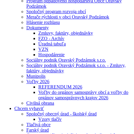
Program odpadového hospodárstva Obce Oravský
Podzámok
Spoločný program rozvoja obcí
Merače rýchlosti v obci Oravský Podzámok
Hlásenie rozhlasu
Dokumenty
Zmluvy, faktúry, objednávky
FZO - Archív
Úradná tabuľa
VZN
Hospodárenie
Sociálny podnik Oravský Podzámok s.r.o.
Sociálny podnik Oravský Podzámok s.r.o. - Zmluvy,
faktúry, objednávky
Munipolis
Voľby 2026
REFERENDUM 2026
Voľby do orgánov samosprávy obcí a voľby do
orgánov samosprávnych krajov 2026
Civilná obrana
Chcem vybaviť
Spoločný obecný úrad - školský úrad
Vzory tlačív
Tlačivá obce
Farský úrad