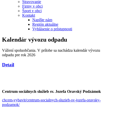
Stravovanie
Firmy v obci
Šport v obci
Kontakt
Napíšte nám
Región aktuálne
Vyhlásenie o prístupnosti
Kalendár vývozu odpadu
Vážení spoluobčania. V prílohe sa nachádza kalendár vývozu
odpadu pre rok 2026
Detail
Centrum sociálnych služieb sv. Jozefa Oravský Podzámok
chcem-vybavit/centrum-socialnych-sluzieb-sv-jozefa-oravsky-
podzamok/