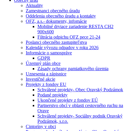
Obecný úrad
Aktuality
Zamestnanci obecného úradu
Oddelenia obecného úradu a kontakty
OFZ, a.s.- dokumenty, infomácie
Mobilné drviace zariadenie RESTA CH2
900x600
Filtrácia odpichu OFZ pece 21-24
Poslanci obecného zastupiteľstva
Kalendár vývozu odpadov v roku 2026
Informácie o samospráve
GDPR
Územný plán obce
Zásady ochrany pamiatkového územia
Uznesenia a zápisnice
Investičné akcie
Projekty z fondov EU
Schválené projekty- Obec Oravský Podzámok
Podané projekty
Ukončené projekty z fondov EÚ
Partnerstvo obcí v oblasti cestovného ruchu na
Orave
Schválené projekty- Sociálny podnik Oravský
Podzámok, s.r.o.
Cintoríny v obci