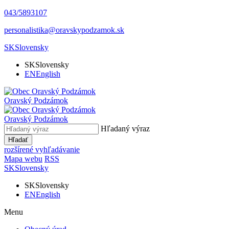
043/5893107
personalistika@oravskypodzamok.sk
SK
Slovensky
SK
Slovensky
EN
English
Oravský
Podzámok
Oravský
Podzámok
Hľadaný výraz
Hľadať
rozšírené vyhľadávanie
Mapa webu
RSS
SK
Slovensky
SK
Slovensky
EN
English
Menu