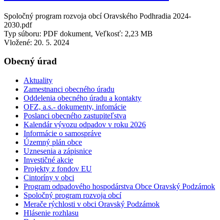
Spoločný program rozvoja obcí Oravského Podhradia 2024-
2030.pdf
Typ súboru: PDF dokument, Veľkosť: 2,23 MB
Vložené:
20. 5. 2024
Obecný úrad
Aktuality
Zamestnanci obecného úradu
Oddelenia obecného úradu a kontakty
OFZ, a.s.- dokumenty, infomácie
Poslanci obecného zastupiteľstva
Kalendár vývozu odpadov v roku 2026
Informácie o samospráve
Územný plán obce
Uznesenia a zápisnice
Investičné akcie
Projekty z fondov EU
Cintoríny v obci
Program odpadového hospodárstva Obce Oravský Podzámok
Spoločný program rozvoja obcí
Merače rýchlosti v obci Oravský Podzámok
Hlásenie rozhlasu