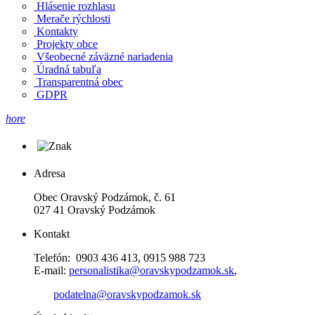
Hlásenie rozhlasu
Merače rýchlosti
Kontakty
Projekty obce
Všeobecné záväzné nariadenia
Úradná tabuľa
Transparentná obec
GDPR
hore
Adresa
Obec Oravský Podzámok, č. 61
027 41 Oravský Podzámok
Kontakt
Telefón: 0903 436 413, 0915 988 723
E-mail:
personalistika@oravskypodzamok.sk
,
podatelna@oravskypodzamok.sk