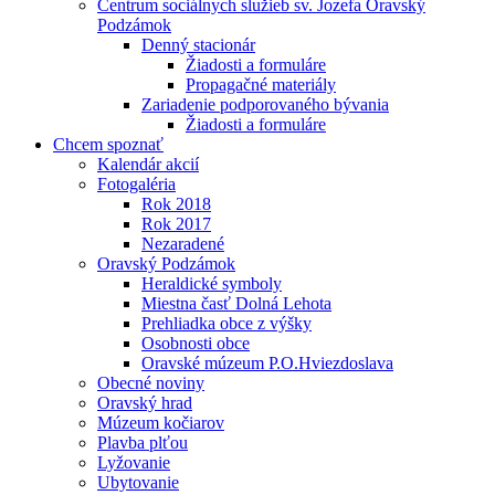
Centrum sociálnych služieb sv. Jozefa Oravský
Podzámok
Denný stacionár
Žiadosti a formuláre
Propagačné materiály
Zariadenie podporovaného bývania
Žiadosti a formuláre
Chcem spoznať
Kalendár akcií
Fotogaléria
Rok 2018
Rok 2017
Nezaradené
Oravský Podzámok
Heraldické symboly
Miestna časť Dolná Lehota
Prehliadka obce z výšky
Osobnosti obce
Oravské múzeum P.O.Hviezdoslava
Obecné noviny
Oravský hrad
Múzeum kočiarov
Plavba plťou
Lyžovanie
Ubytovanie