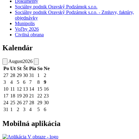
Dokumenty
Sociálny podnik Oravský Podzámok s.r.o.
Sociálny podnik Oravský Podzámok s.r.o. - Zmluvy, faktúry,
objednávky
Munipolis
Voľby 2026
Civilná obrana
Kalendár
August
2026
Po
Ut
St
Št
Pia
So
Ne
27
28
29
30
31
1
2
3
4
5
6
7
8
9
10
11
12
13
14
15
16
17
18
19
20
21
22
23
24
25
26
27
28
29
30
31
1
2
3
4
5
6
Mobilná aplikácia