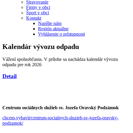
Stravovanie
Firmy v obci
Šport v obci
Kontakt
Napíšte nám
Región aktuálne
Vyhlásenie o prístupnosti
Kalendár vývozu odpadu
Vážení spoluobčania. V prílohe sa nachádza kalendár vývozu
odpadu pre rok 2026
Detail
Centrum sociálnych služieb sv. Jozefa Oravský Podzámok
chcem-vybavit/centrum-socialnych-sluzieb-sv-jozefa-oravsky-
podzamok/