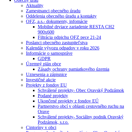
Obecný úrad
Aktuality
Zamestnanci obecného úradu
Oddelenia obecného úradu a kontakty
OFZ, a.s.- dokumenty, infomácie
Mobilné drviace zariadenie RESTA CH2
900x600
Filtrácia odpichu OFZ pece 21-24
Poslanci obecného zastupiteľstva
Kalendár vývozu odpadov v roku 2026
Informácie o samospráve
GDPR
Územný plán obce
Zásady ochrany pamiatkového územia
Uznesenia a zápisnice
Investičné akcie
Projekty z fondov EU
Schválené projekty- Obec Oravský Podzámok
Podané projekty
Ukončené projekty z fondov EÚ
Partnerstvo obcí v oblasti cestovného ruchu na
Orave
Schválené projekty- Sociálny podnik Oravský
Podzámok, s.r.o.
Cintoríny v obci