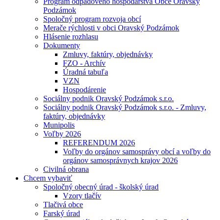
Program odpadového hospodárstva Obce Oravský
Podzámok
Spoločný program rozvoja obcí
Merače rýchlosti v obci Oravský Podzámok
Hlásenie rozhlasu
Dokumenty
Zmluvy, faktúry, objednávky
FZO - Archív
Úradná tabuľa
VZN
Hospodárenie
Sociálny podnik Oravský Podzámok s.r.o.
Sociálny podnik Oravský Podzámok s.r.o. - Zmluvy,
faktúry, objednávky
Munipolis
Voľby 2026
REFERENDUM 2026
Voľby do orgánov samosprávy obcí a voľby do
orgánov samosprávnych krajov 2026
Civilná obrana
Chcem vybaviť
Spoločný obecný úrad - školský úrad
Vzory tlačív
Tlačivá obce
Farský úrad