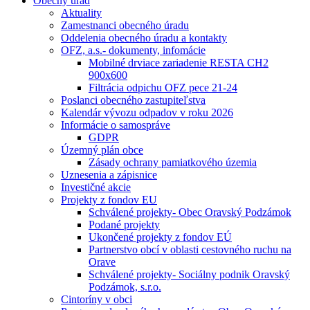
Obecný úrad
Aktuality
Zamestnanci obecného úradu
Oddelenia obecného úradu a kontakty
OFZ, a.s.- dokumenty, infomácie
Mobilné drviace zariadenie RESTA CH2
900x600
Filtrácia odpichu OFZ pece 21-24
Poslanci obecného zastupiteľstva
Kalendár vývozu odpadov v roku 2026
Informácie o samospráve
GDPR
Územný plán obce
Zásady ochrany pamiatkového územia
Uznesenia a zápisnice
Investičné akcie
Projekty z fondov EU
Schválené projekty- Obec Oravský Podzámok
Podané projekty
Ukončené projekty z fondov EÚ
Partnerstvo obcí v oblasti cestovného ruchu na
Orave
Schválené projekty- Sociálny podnik Oravský
Podzámok, s.r.o.
Cintoríny v obci