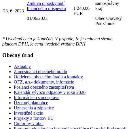
Zmluva o poskytnutí
samosprávny
1 240,00
finančného príspevku
kraj
23. 6. 2023
EUR
01/06/2023
Obec Oravský
Podzámok
* Uvedená cena je konečná. V prípade, že je zmluvná strana
platcom DPH, je cena uvedená vrátane DPH.
Obecný úrad
Aktuality
Zamestnanci obecného úradu
Oddelenia obecného úradu a kontakty
OFZ, a.s.- dokumenty, infomácie
Poslanci obecného zastupiteľstva
Kalendár vývozu odpadov v roku 2026
Informácie o samospráve
Územný plán obce
Uznesenia a zápisnice
Investičné akcie
Projekty z fondov EU
Cintoríny v obci
Program odpadového hospodárstva Obce Oravský Podzámok