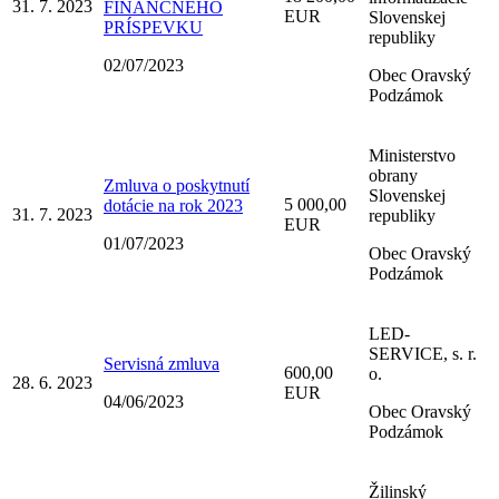
31. 7. 2023
FINANČNÉHO
EUR
Slovenskej
PRÍSPEVKU
republiky
02/07/2023
Obec Oravský
Podzámok
Ministerstvo
obrany
Zmluva o poskytnutí
Slovenskej
5 000,00
dotácie na rok 2023
31. 7. 2023
republiky
EUR
01/07/2023
Obec Oravský
Podzámok
LED-
SERVICE, s. r.
Servisná zmluva
600,00
o.
28. 6. 2023
EUR
04/06/2023
Obec Oravský
Podzámok
Žilinský