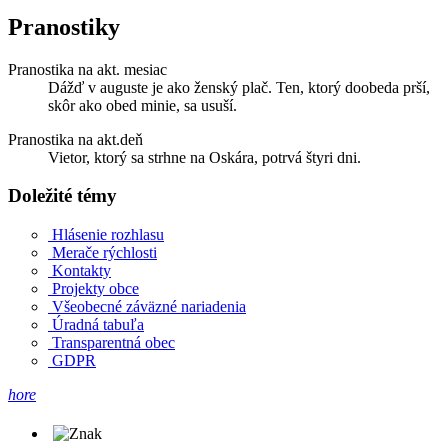
Pranostiky
Pranostika na akt. mesiac
Dážď v auguste je ako ženský plač. Ten, ktorý doobeda prší,
skôr ako obed minie, sa usuší.
Pranostika na akt.deň
Vietor, ktorý sa strhne na Oskára, potrvá štyri dni.
Doležité témy
Hlásenie rozhlasu
Merače rýchlosti
Kontakty
Projekty obce
Všeobecné záväzné nariadenia
Úradná tabuľa
Transparentná obec
GDPR
hore