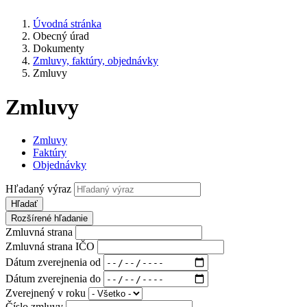
Úvodná stránka
Obecný úrad
Dokumenty
Zmluvy, faktúry, objednávky
Zmluvy
Zmluvy
Zmluvy
Faktúry
Objednávky
Hľadaný výraz
Hľadať
Rozšírené hľadanie
Zmluvná strana
Zmluvná strana IČO
Dátum zverejnenia od
Dátum zverejnenia do
Zverejnený v roku
Číslo zmluvy