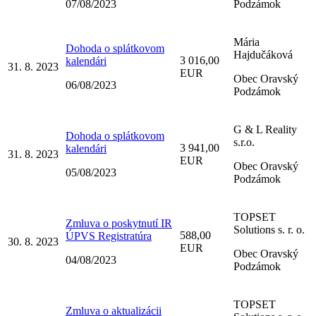
07/08/2023
Podzámok
Mária
Dohoda o splátkovom
Hajdučáková
3 016,00
kalendári
31. 8. 2023
EUR
Obec Oravský
06/08/2023
Podzámok
G & L Reality
Dohoda o splátkovom
s.r.o.
3 941,00
kalendári
31. 8. 2023
EUR
Obec Oravský
05/08/2023
Podzámok
TOPSET
Zmluva o poskytnutí IR
Solutions s. r. o.
588,00
ÚPVS Registratúra
30. 8. 2023
EUR
Obec Oravský
04/08/2023
Podzámok
TOPSET
Zmluva o aktualizácii