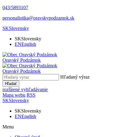
043/5893107
personalistika@oravskypodzamok.sk
SK
Slovensky
SK
Slovensky
EN
English
Oravský
Podzámok
Oravský
Podzámok
Hľadaný výraz
Hľadať
rozšírené vyhľadávanie
Mapa webu
RSS
SK
Slovensky
SK
Slovensky
EN
English
Menu