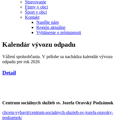
Stravovanie
Firmy v obci
Šport v obci
Kontakt
Napíšte nám
Región aktuálne
Vyhlásenie o prístupnosti
Kalendár vývozu odpadu
Vážení spoluobčania. V prílohe sa nachádza kalendár vývozu
odpadu pre rok 2026
Detail
Centrum sociálnych služieb sv. Jozefa Oravský Podzámok
chcem-vybavit/centrum-socialnych-sluzieb-sv-jozefa-oravsky-
podzamok/