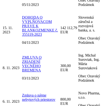
Obec Oravský
05/11/2023
Podzámok
DOHODA O
Slovenská
VYPLŇOVACOM
záručná a
PRÁVE K
rozvojová
15. 11.
142 112,79
BLANKOZMENKE č.
banka, a. s.
2023
EUR
355119-2023
Obec Oravský
04/11/2023
Podzámok
Ing. Michal
ZMLUVA O
Suroviak, Ing.
ZRIADENÍ
Mária
300,00
VECNÉHO
8. 11. 2023
Suroviaková
EUR
BREMENA
Obec Oravský
03/11/2023
Podzámok
Novo Pharma,
Zmluva o nájme
s.r.o.
800,00
nebytových priestorov
6. 11. 2023
EUR
Obec Oravský