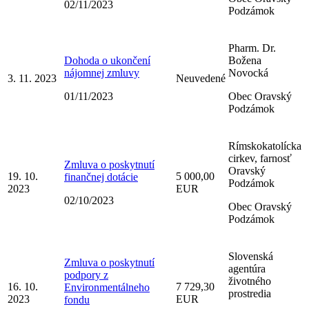
02/11/2023
Podzámok
Pharm. Dr.
Dohoda o ukončení
Božena
nájomnej zmluvy
Novocká
3. 11. 2023
Neuvedené
01/11/2023
Obec Oravský
Podzámok
Rímskokatolícka
cirkev, farnosť
Zmluva o poskytnutí
Oravský
19. 10.
5 000,00
finančnej dotácie
Podzámok
2023
EUR
02/10/2023
Obec Oravský
Podzámok
Slovenská
Zmluva o poskytnutí
agentúra
podpory z
životného
16. 10.
7 729,30
Environmentálneho
prostredia
2023
EUR
fondu