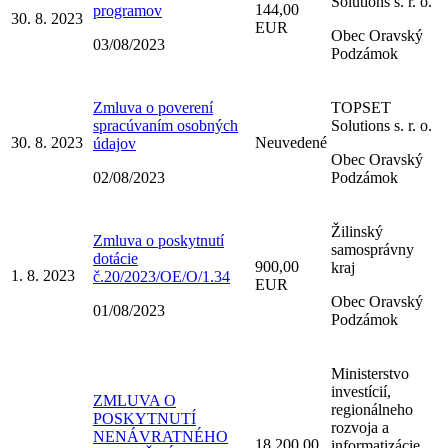
Solutions s. r. o.
144,00
programov
30. 8. 2023
EUR
Obec Oravský
03/08/2023
Podzámok
Zmluva o poverení
TOPSET
spracúvaním osobných
Solutions s. r. o.
30. 8. 2023
Neuvedené
údajov
Obec Oravský
02/08/2023
Podzámok
Žilinský
Zmluva o poskytnutí
samosprávny
dotácie
900,00
kraj
1. 8. 2023
č.20/2023/OE/O/1.34
EUR
Obec Oravský
01/08/2023
Podzámok
Ministerstvo
investícií,
ZMLUVA O
regionálneho
POSKYTNUTÍ
rozvoja a
NENÁVRATNÉHO
18 200,00
informatizácie