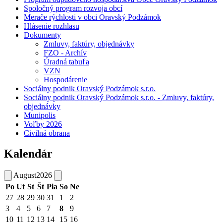
Spoločný program rozvoja obcí
Merače rýchlosti v obci Oravský Podzámok
Hlásenie rozhlasu
Dokumenty
Zmluvy, faktúry, objednávky
FZO - Archív
Úradná tabuľa
VZN
Hospodárenie
Sociálny podnik Oravský Podzámok s.r.o.
Sociálny podnik Oravský Podzámok s.r.o. - Zmluvy, faktúry,
objednávky
Munipolis
Voľby 2026
Civilná obrana
Kalendár
August
2026
Po
Ut
St
Št
Pia
So
Ne
27
28
29
30
31
1
2
3
4
5
6
7
8
9
10
11
12
13
14
15
16