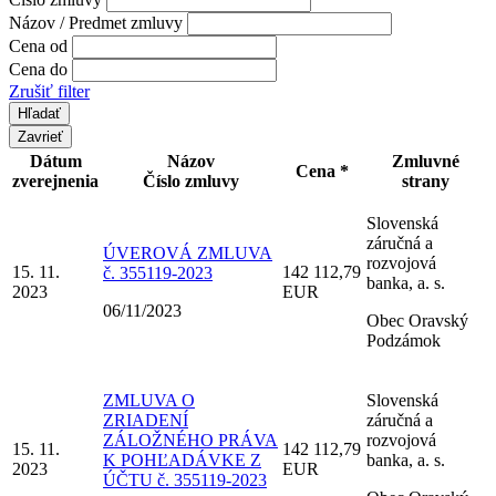
Názov / Predmet zmluvy
Cena od
Cena do
Zrušiť filter
Zavrieť
Dátum
Názov
Zmluvné
Cena *
zverejnenia
Číslo zmluvy
strany
Slovenská
záručná a
ÚVEROVÁ ZMLUVA
rozvojová
15. 11.
142 112,79
č. 355119-2023
banka, a. s.
2023
EUR
06/11/2023
Obec Oravský
Podzámok
ZMLUVA O
Slovenská
ZRIADENÍ
záručná a
ZÁLOŽNÉHO PRÁVA
rozvojová
15. 11.
142 112,79
K POHĽADÁVKE Z
banka, a. s.
2023
EUR
ÚČTU č. 355119-2023