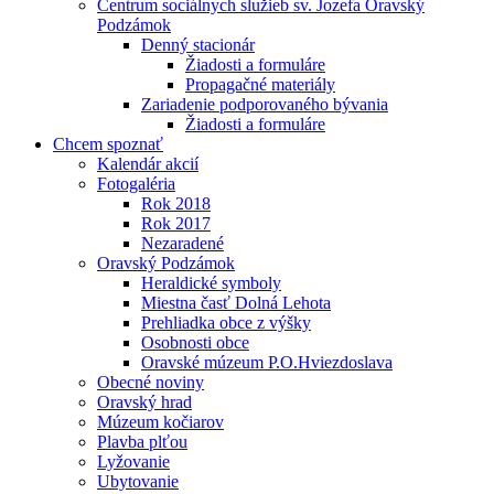
Centrum sociálnych služieb sv. Jozefa Oravský
Podzámok
Denný stacionár
Žiadosti a formuláre
Propagačné materiály
Zariadenie podporovaného bývania
Žiadosti a formuláre
Chcem spoznať
Kalendár akcií
Fotogaléria
Rok 2018
Rok 2017
Nezaradené
Oravský Podzámok
Heraldické symboly
Miestna časť Dolná Lehota
Prehliadka obce z výšky
Osobnosti obce
Oravské múzeum P.O.Hviezdoslava
Obecné noviny
Oravský hrad
Múzeum kočiarov
Plavba plťou
Lyžovanie
Ubytovanie