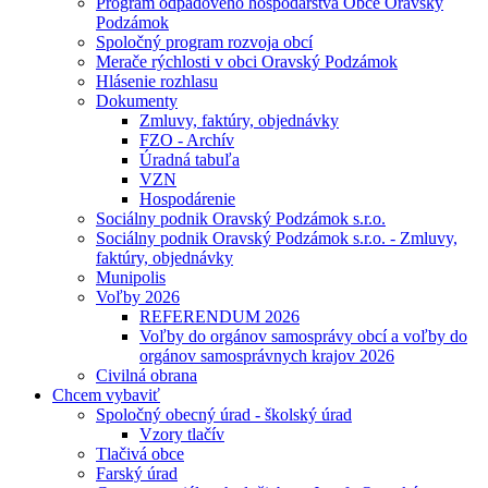
Program odpadového hospodárstva Obce Oravský
Podzámok
Spoločný program rozvoja obcí
Merače rýchlosti v obci Oravský Podzámok
Hlásenie rozhlasu
Dokumenty
Zmluvy, faktúry, objednávky
FZO - Archív
Úradná tabuľa
VZN
Hospodárenie
Sociálny podnik Oravský Podzámok s.r.o.
Sociálny podnik Oravský Podzámok s.r.o. - Zmluvy,
faktúry, objednávky
Munipolis
Voľby 2026
REFERENDUM 2026
Voľby do orgánov samosprávy obcí a voľby do
orgánov samosprávnych krajov 2026
Civilná obrana
Chcem vybaviť
Spoločný obecný úrad - školský úrad
Vzory tlačív
Tlačivá obce
Farský úrad